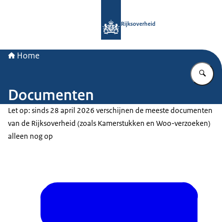
Naar de homepage van Rijksoverheid
Rijksoverheid
Home
Vu
Documenten
Let op: sinds 28 april 2026 verschijnen de meeste documenten
van de Rijksoverheid (zoals Kamerstukken en Woo-verzoeken)
alleen nog op