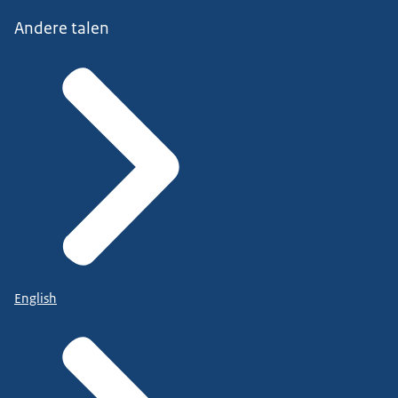
Andere talen
English