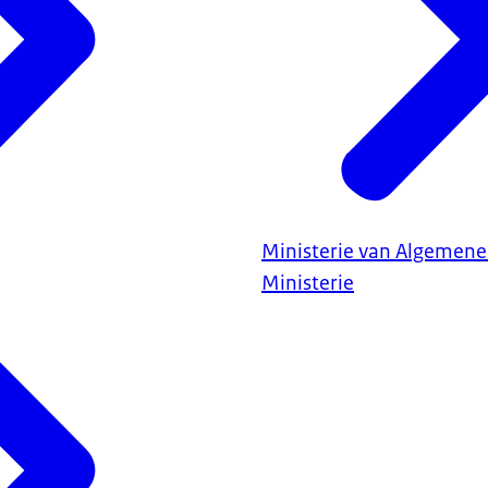
sp
of fraude.
 aan mee.
Ministerie van Algemene
Ministerie
fer van deze fraude?