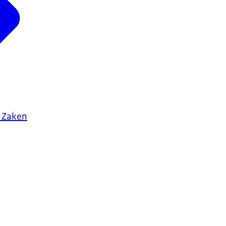
oofing
. Dat is een vorm
 Zaken