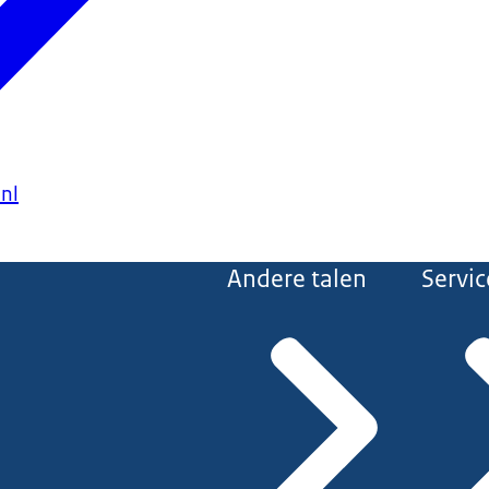
.nl
Andere talen
Servic
frau
k
.