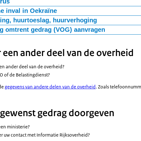
rus
over het coronavirus?
e inval in Oekraïne
vragen kunt stellen over de aanpak van corona
.
over de opvang van vluchtelingen? Of wilt u zelf helpen?
ng, huurtoeslag, huurverhoging
van vluchtelingen uit Oekraïne
.
ng omtrent gedrag (VOG) aanvragen
ag ik een Verklaring Omtrent het Gedrag (VOG) aan
?
at de Nederlandse regering doet?
he inval in Oekraïne
.
 een ander deel van de overheid
eeds een vraag?
een ander deel van de overheid?
O of de Belastingdienst?
 de
gegevens van andere delen van de overheid
. Zoals telefoonnumm
ngewenst gedrag doorgeven
een ministerie?
er uw contact met Informatie Rijksoverheid?