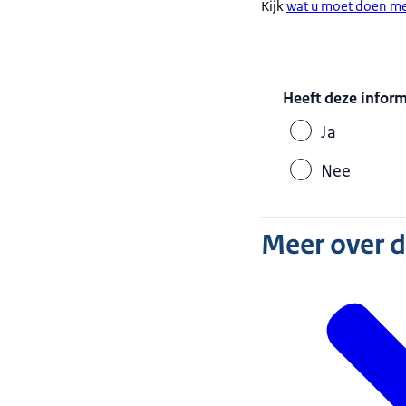
Kijk
wat u moet doen me
Kreeg u een (En
van de overhei
Dat was waarsch
Heeft deze infor
Kijk bij de
Ja
Nee
U moet
Meer over 
Bel dan met