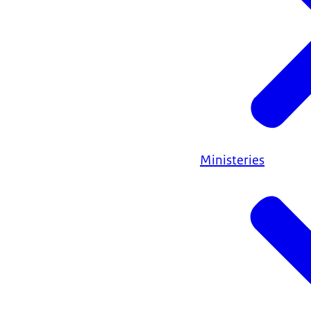
Het gaat om
van oplichting 
Werk hier niet
Ministeries
Bent u slachtof