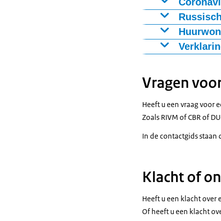
Coronavi
Heeft u vragen 
Russisch
Kijk dan hoe u
Heeft u vragen 
Huurwoni
Kijk bij
Opvang 
Verklari
Kijk bij
Hoe vra
Wilt u weten w
Kijk bij
Russisc
Vragen voor
Heeft u nog st
Heeft u een vraag voor 
Zoals RIVM of CBR of DU
In de contactgids staan
Klacht of o
Heeft u een klacht over 
Of heeft u een klacht ov