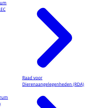
trum
LEC
Raad voor
Dierenaangelegenheden (RDA)
trum
)