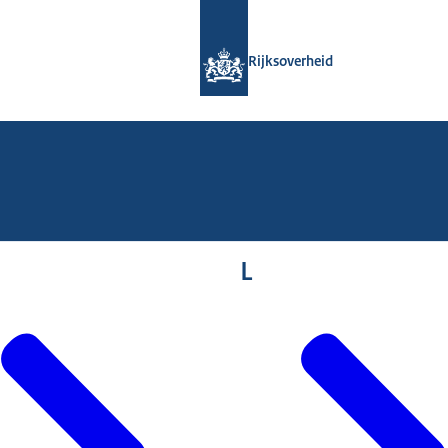
Naar de homepage van Rijksoverheid
Rijksoverheid
L