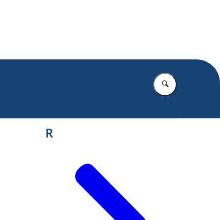
.nl
Vul in wat u z
R