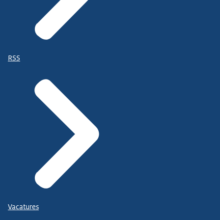
RSS
Vacatures