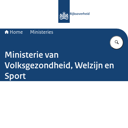
Naar de homepage van Rijksoverheid
Rijksoverheid
Home
Ministeries
Vu
Ministerie van
Volksgezondheid, Welzijn en
Sport