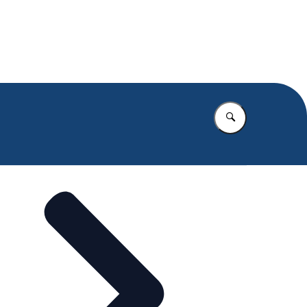
.nl
Vul in wat u z