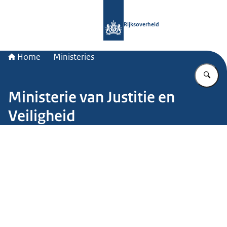
Naar de homepage van Rijksoverheid
Rijksoverheid
Home
Ministeries
Vu
Ministerie van Justitie en
Veiligheid
Beeld: John van Helvert