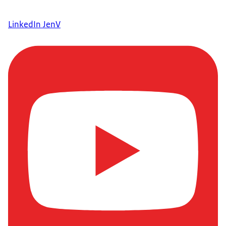
LinkedIn JenV