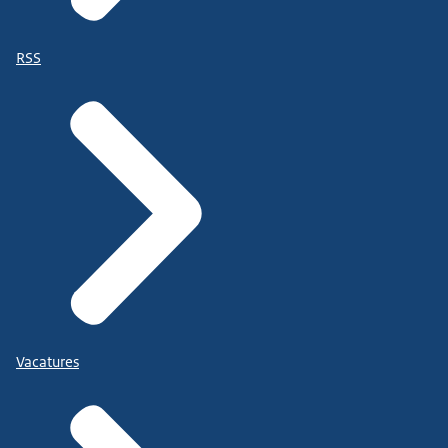
RSS
Vacatures