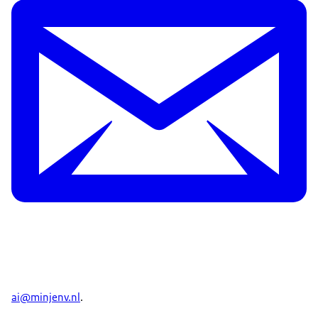
ai@minjenv.nl
.