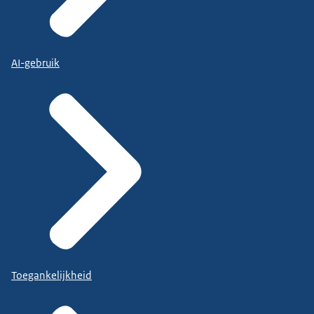
AI-gebruik
Toegankelijkheid