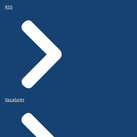
RSS
Vacatures