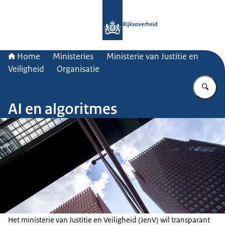
Naar de homepage van Rijksoverheid
Rijksoverheid
Home
Ministeries
Ministerie van Justitie en
Veiligheid
Organisatie
Vu
AI en algoritmes
Het ministerie van Justitie en Veiligheid (JenV) wil transparant