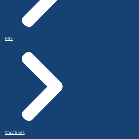
RSS
Vacatures