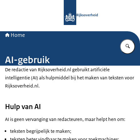
Naar de homepage van Rijksoverheid
Rijksoverheid
Home
Vu
AI-gebruik
De redactie van Rijksoverheid.nl gebruikt artificiële
intelligentie (AI) als hulpmiddel bij het maken van teksten voor
Rijksoverheid.nl.
Hulp van AI
AI is geen vervanging van redacteuren, maar helpt hen om:
teksten begrijpelijk te maken;
teksten beter vindbaar te maken voor zoekmachines;