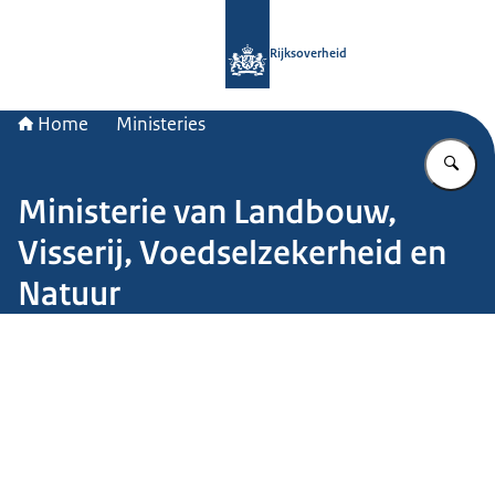
Naar de homepage van Rijksoverheid
Rijksoverheid
Home
Ministeries
Vu
Ministerie van Landbouw,
Visserij, Voedselzekerheid en
Natuur
Beeld: John van Helvert