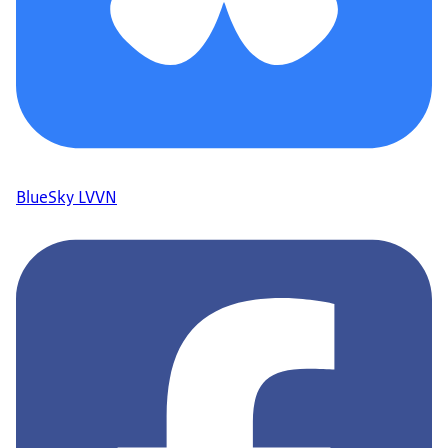
BlueSky LVVN