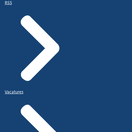
RSS
Vacatures