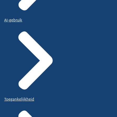
AI-gebruik
Toegankelijkheid