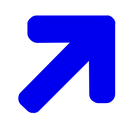
Ministerie van Landbouw, Visserij, Voedselzekerheid en
Natuur
Postbus 20401
2500 EK Den Haag