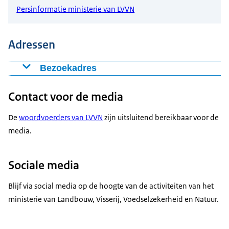
Persinformatie ministerie van LVVN
Adressen
Bezoekadres
Ministerie van Landbouw, Visserij, Voedselzekerheid en
Contact voor de media
Natuur
Bezuidenhoutseweg 73
De
woordvoerders van LVVN
zijn uitsluitend bereikbaar voor de
2594 AC Den Haag
media.
Telefoonnummer
070 379 8911
Sociale media
Bel dit telefoonnummer niet als u vragen heeft over
Blijf via social media op de hoogte van de activiteiten van het
wetten en regels. Daarvoor kunt u
contact opnemen
ministerie van Landbouw, Visserij, Voedselzekerheid en Natuur.
met Informatie Rijksoverheid
.
Postadres