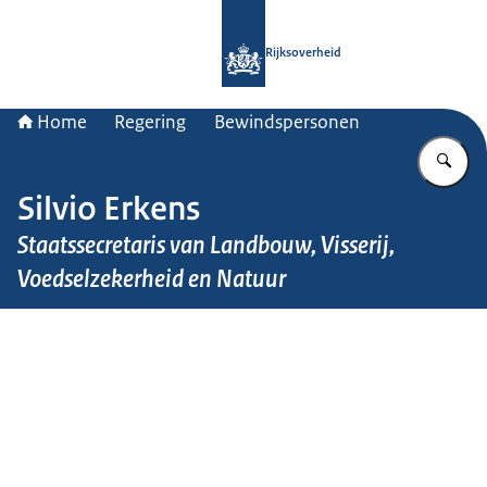
Naar de homepage van Rijksoverheid
Rijksoverheid
Home
Regering
Bewindspersonen
Vu
Silvio Erkens
Staatssecretaris van Landbouw, Visserij,
Voedselzekerheid en Natuur
Beeld: Martijn Beekman