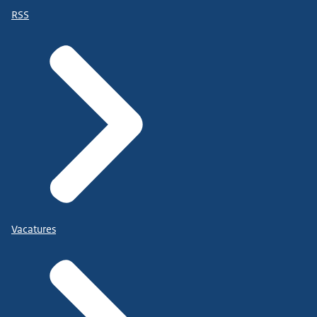
RSS
Vacatures