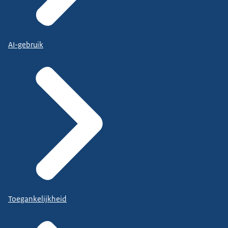
AI-gebruik
Toegankelijkheid