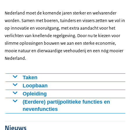
Nederland moet de komende jaren sterker en welvarender
worden. Samen met boeren, tuinders en vissers zetten we vol in
op innovatie en vooruitgang, met extra aandacht voor het
verlichten van knellende regelgeving. Door nu te kiezen voor
slimme oplossingen bouwen we aan een sterke economie,
mooie natuur en dierwaardige veehouderij en een nóg mooier
Nederland.
Taken
Visserij
Loopbaan
Nationale grondbank/bureau beheer
23 februari 2026
Opleiding
landbouwgronden
Benoeming S.P.A. Erkens tot staatssecretaris van
2017 - 2018
(Eerdere) partijpolitieke functies en
Dierenwelzijn
Landbouw, Visserij, Voedselzekerheid en Natuur in
nevenfuncties
Master Business Administration, Columbia Business
Voedselzekerheid en voedselkwaliteit
het kabinet-Jetten
School
2025 - 2026
Diergezondheid (incl. Diergezondheidsfonds)
31 maart 2021 – 23 februari 2026
2012 – 2013
Campagneleider VVD Tweede Kamerverkiezingen
Nieuws