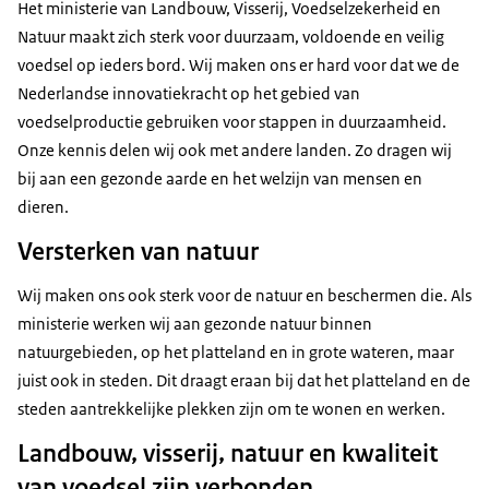
We hebben de klimaatdoelen te halen, dus maken
Het ministerie van Landbouw, Visserij, Voedselzekerheid en
Ondertiteling
we van de Noordzee een groot industrieterrein.
Natuur maakt zich sterk voor duurzaam, voldoende en veilig
srt
6,1 KB
voedsel op ieders bord. Wij maken ons er hard voor dat we de
Dit grijze kronkelsteeltje neemt het dus helemaal
Nederlandse innovatiekracht op het gebied van
Download
over van de soorten die hier van nature
voedselproductie gebruiken voor stappen in duurzaamheid.
voorkomen.
Onze kennis delen wij ook met andere landen. Zo dragen wij
Ga je de ene keer voor je portemonnee of ga je de
bij aan een gezonde aarde en het welzijn van mensen en
andere keer voor je gezondheid?
dieren.
Op zich vind ik het prima dat chemie wordt
Versterken van natuur
afgebouwd, maar wel in het juiste tempo.
Wij maken ons ook sterk voor de natuur en beschermen die. Als
---
ministerie werken wij aan gezonde natuur binnen
Nederland is een klein land. Landbouw, visserij,
natuurgebieden, op het platteland en in grote wateren, maar
natuur, mens en dier moeten die ruimte delen.
juist ook in steden. Dit draagt eraan bij dat het platteland en de
Waar ze elkaar raken doen wij ons werk.
steden aantrekkelijke plekken zijn om te wonen en werken.
Landbouw, visserij, natuur en kwaliteit
---
van voedsel zijn verbonden