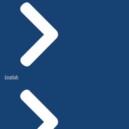
Dat je jouw eigen product ook kent.
Puur om een stukje dierenwelzijn ook, en ook een
stukje respect naar het dier toe.
Dat er wat gebeuren moet, dat is duidelijk.
Het klimaat verandert, dat kunnen we zien.
Het is wel een stuk onzekerheid, voor iedereen.
Van hoe of wat gaan we verder?
English
---
Er zijn goede argumenten voor ieder standpunt. En
dat kan botsen. Juist dáár vind je ons.
We maken dilemma's bespreekbaar en we werken
samen met partijen uit de maatschappij.