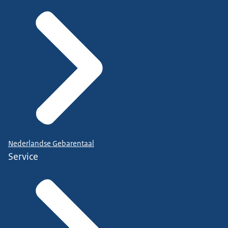
Er zullen altijd verschillende belangen bestaan.
Soms zijn lastige keuzes nodig.
Maar we zoeken steeds met anderen hoe we
verder komen.
Wij zijn LNV. Wij werken aan duurzaam voedsel,
waardevolle natuur en een vitaal platteland. Voor
de huidige én toekomstige generaties.
Nederlandse Gebarentaal
Service