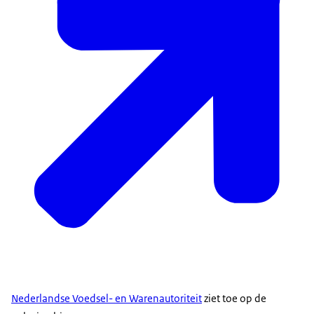
ingezet.
Lopen er robots over het land het onkruid weg te
halen.
Dan hebben we steeds minder chemie nodig om
het onkruid bijvoorbeeld te bestrijden.
Maar als we vanuit de praktijk aangeven dat het
niet sneller kan, volgens mij moet je dat serieus
nemen.
---
En als het om het voedsel op je bord gaat, zetten
we ons ervoor in dat dat voldoende, veilig én
duurzaam is.
---
Elke keer is wel weer het dilemma is het nu echt zo
Nederlandse Voedsel- en Warenautoriteit
ziet toe op de
gezond?