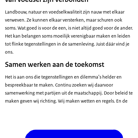
Die windparken zijn nu al van een enorme omvang
en dat wordt gewoon veel en veel meer.
Landbouw, natuur en voedselkwaliteit zijn nauw met elkaar
verweven. Ze kunnen elkaar versterken, maar schuren ook
Dit is een windpark. Dit is een windpark. Dit is een
soms. Wat goed is voor de een, is niet altijd goed voor de ander.
windpark.
Het kan belangen soms moeilijk verenigbaar maken en leiden
De oudste is nu op een leeftijd dat hij moet gaan
tot flinke tegenstellingen in de samenleving. Juist dáár vind je
kiezen welke richting hij op wil. Nu zegt hij dat hij
ons.
wil gaan vissen.
Samen werken aan de toekomst
Ja, dan zeg ik, waar wil jij gaan vissen dan? Wat
voor plek is er straks nog om te vissen?
Het is aan ons die tegenstellingen en dilemma’s helder en
---
bespreekbaar te maken. Continu zoeken wij daarvoor
samenwerking met partijen uit de maatschappij. Door beleid te
We zoeken steeds hoe we toch verder kunnen
maken geven wij richting. Wij maken wetten en regels. En de
bouwen aan een toekomst voor ons allemaal.
---
Als ik naar de toekomst kijk van mijn bedrijf is het
ideaalbeeld dat er steeds meer techniek wordt