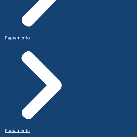
We maken gebruik van hun innovatiekracht.
En werken aan oplossingen, in Nederland en
daarbuiten.
We geven initiatieven die kansrijk zijn de ruimte.
Papiamento
Met het beleid dat we maken geven we richting
om verder te komen.
Zodat hij stappen kan zetten om te innoveren.
...en zij kan kiezen voor duurzaam eten.
Zodat zij in dit gebied kan werken aan gezonde
natuur.
...hij met zijn bedrijf kan bijdragen aan de
uitdagingen waar we voor staan.
En hij en zijn zoon keuzes kunnen maken voor hun
Papiamentu
toekomst.