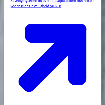
Beveiligingseisen bij overheidsopdrachten met risico’s
voor nationale veiligheid (ABRO)