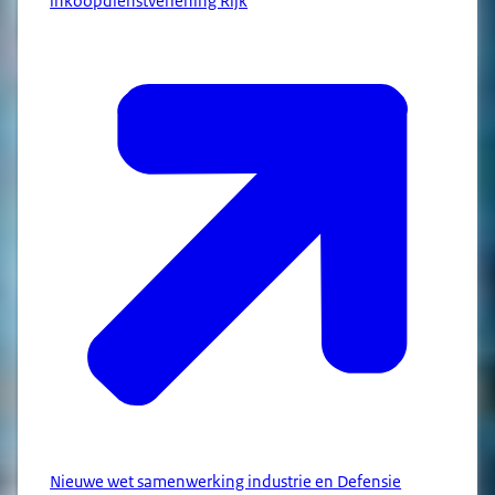
inkoopdienstverlening Rijk
Nieuwe wet samenwerking industrie en Defensie