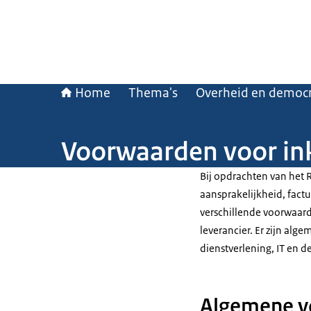
Home
Thema's
Overheid en democr
Voorwaarden voor ink
Bij opdrachten van het R
aansprakelijkheid, factu
verschillende voorwaard
leverancier. Er zijn al
dienstverlening, IT en d
Algemene v