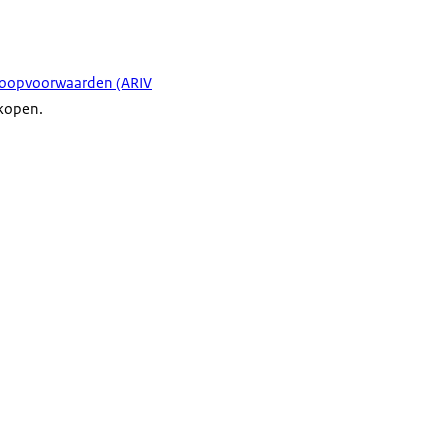
koopvoorwaarden (ARIV
nkopen.