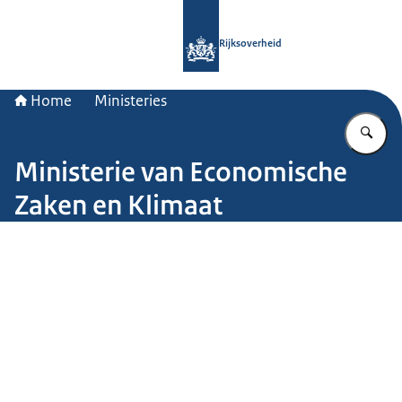
Naar de homepage van Rijksoverheid
Rijksoverheid
Home
Ministeries
Vu
Ministerie van Economische
Zaken en Klimaat
Beeld: John van Helvert