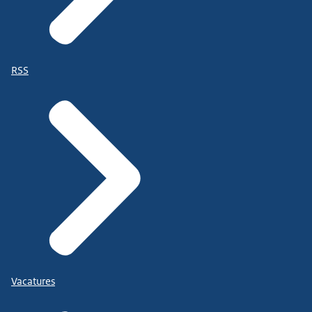
RSS
Vacatures