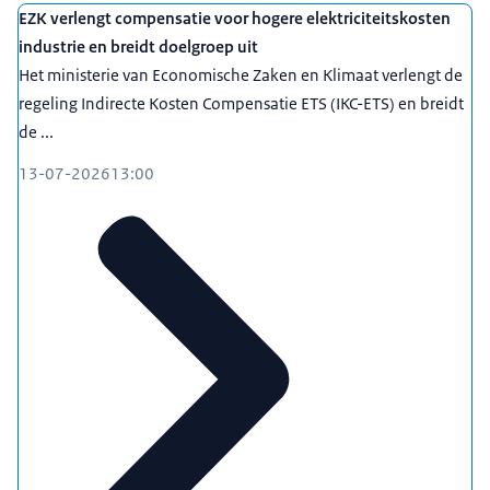
Campagneleider CDA Europese verkiezingen
EZK verlengt compensatie voor hogere elektriciteitskosten
mei 2010 – juni 2015
maart 2006 – mei 2010
industrie en breidt doelgroep uit
Wethouder, gemeente Goes
Raadslid namens CDA, gemeente Goes
Het ministerie van Economische Zaken en Klimaat verlengt de
maart 2007 – mei 2010
regeling Indirecte Kosten Compensatie ETS (IKC-ETS) en breidt
Directeur CDA-bestuurdersvereniging
de ...
september 2003 – maart 2007
Fractiemedewerker CDA Statenfractie, Provincie
13-07-2026
13:00
Zeeland