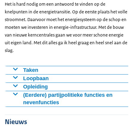
Het is hard nodig om een antwoord te vinden op de
knelpunten in de energietransitie. Op de eerste plaats het volle
stroomnet. Daarvoor moet het energiesysteem op de schop en
moeten we investeren in energie-infrastructuur. Met de bouw
van nieuwe kerncentrales gaan we voor meer schone energie
uit eigen land. Met dit alles ga ik heel graag en heel snel aan de
slag.
Taken
Aanpak netcongestie, realisatie energie-
Loopbaan
infrastructuur
23 februari 2026
Opleiding
Kernenergie
Benoeming drs. J. de Bat tot staatssecretaris van
1999 – 2003
(Eerdere) partijpolitieke functies en
Uitvoering clusteraanpak verduurzamen industrie
Klimaat en Groene Groei in het kabinet-Jetten
nevenfuncties
Bestuurskunde, Erasmus Universiteit Rotterdam
Vergunningen voor grote energieprojecten, zoals
juli 2015 – 23 februari 2026
1993 – 1999
juni 2025 – september 2025
energie-infrastructuur, energieopslag en mijnbouw
Lid college van Gedeputeerde Staten, provincie
Vwo, Calvijn College in Goes
Medeschrijver landelijk verkiezingsprogramma CDA
Nieuws
Ontmanteling Groningenveld
Zeeland; portefeuilles o.a. Energietransitie,
januari 2024 – juli 2024
Staatstoezicht op de Mijnen (SodM)
Economie, Financiën en Sport