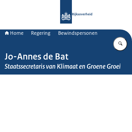
Naar de homepage van Rijksoverheid
Rijksoverheid
Home
Regering
Bewindspersonen
Vu
Jo-Annes de Bat
Staatssecretaris van Klimaat en Groene Groei
Beeld: Martijn Beekman