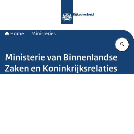
Naar de homepage van Rijksoverheid
Rijksoverheid
Home
Ministeries
Vu
Ministerie van Binnenlandse
Zaken en Koninkrijksrelaties
Beeld: John van Helvert