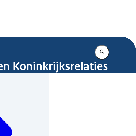
.nl
Vul in wat u z
n Koninkrijksrelaties