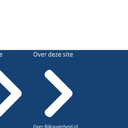
e
Over deze site
Over Rijksoverheid.nl