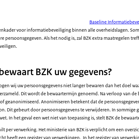
Baseline Informatiebeve
menkader voor informatiebeveiliging binnen alle overheidslagen. S
re persoonsgegeven. Als het nodig is, zal BZK extra maatregelen tre
eiligen.
 bewaart BZK uw gegevens?
gen wij uw persoonsgegevens niet langer bewaren dan het doel wa
verzameld. Dit wordt de bewaartermijn genoemd. Na verloop van de
of geanonimiseerd. Anonimiseren betekent dat de persoonsgegevens 
n. Dit gebeurt door persoonsgegevens te verwijderen. In sommige g
et. In het geval een wet niet van toepassing is, stelt BZK de bewaarte
lt per verwerking. Het ministerie van BZK is verplicht om een overzi
cht heeft een register van verwerkingen. In het register van verwerk