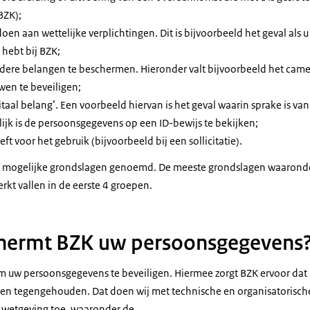
BZK);
doen aan wettelijke verplichtingen. Dit is bijvoorbeeld het geval als u
hebt bij BZK;
ndere belangen te beschermen. Hieronder valt bijvoorbeeld het cam
en te beveiligen;
vitaal belang’. Een voorbeeld hiervan is het geval waarin sprake is va
ijk is de persoonsgegevens op een ID-bewijs te bekijken;
ft voor het gebruik (bijvoorbeeld bij een sollicitatie).
e mogelijke grondslagen genoemd. De meeste grondslagen waarond
kt vallen in de eerste 4 groepen.
chermt BZK uw persoonsgegevens
m uw persoonsgegevens te beveiligen. Hiermee zorgt BZK ervoor dat
n tegengehouden. Dat doen wij met technische en organisatorische
e wetgeving toe, waaronder de