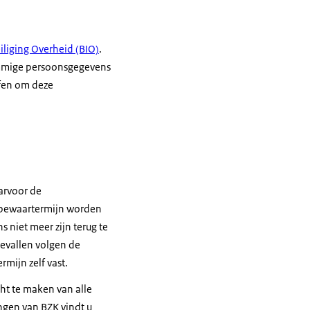
iliging Overheid (BIO)
.
ommige persoonsgegevens
ffen om deze
arvoor de
 bewaartermijn worden
niet meer zijn terug te
evallen volgen de
rmijn zelf vast.
cht te maken van alle
ingen van BZK vindt u