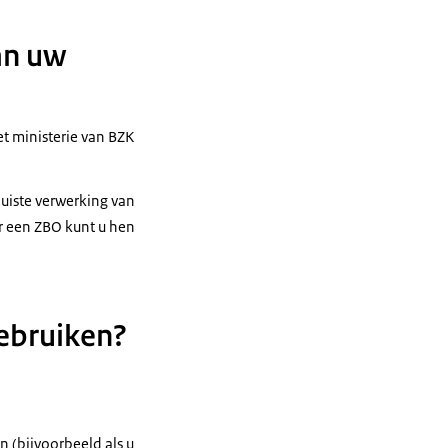
an uw
t ministerie van BZK
juiste verwerking van
r een ZBO kunt u hen
ebruiken?
n (bijvoorbeeld als u