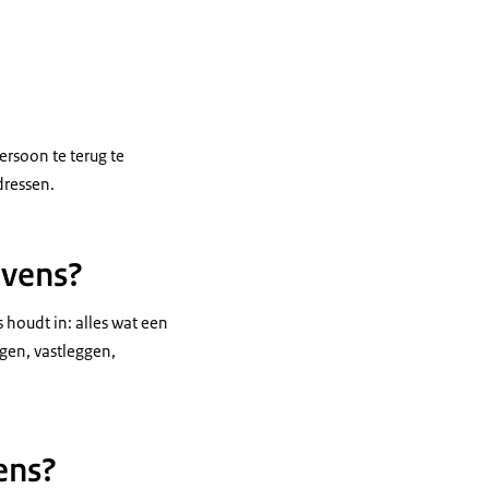
ersoon te terug te
dressen.
evens?
houdt in: alles wat een
gen, vastleggen,
ens?