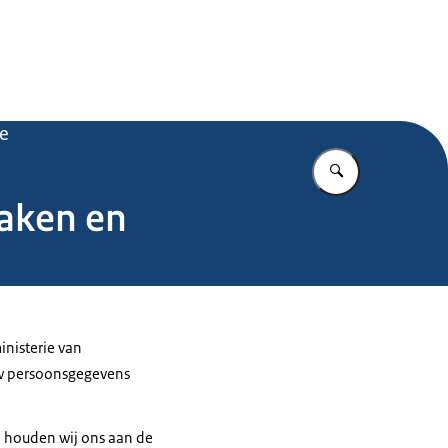
.nl
ie
Vul in wat u z
Zaken en
inisterie van
 uw persoonsgegevens
j houden wij ons aan de