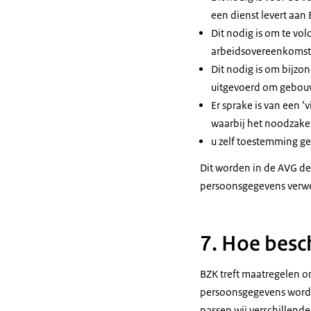
een dienst levert aan 
Dit nodig is om te vol
arbeidsovereenkomst 
Dit nodig is om bijzo
uitgevoerd om gebouw
Er sprake is van een ‘
waarbij het noodzakel
u zelf toestemming gee
Dit worden in de AVG d
persoonsgegevens verwer
7. Hoe bes
BZK treft maatregelen o
persoonsgegevens worde
passen wij verschillend