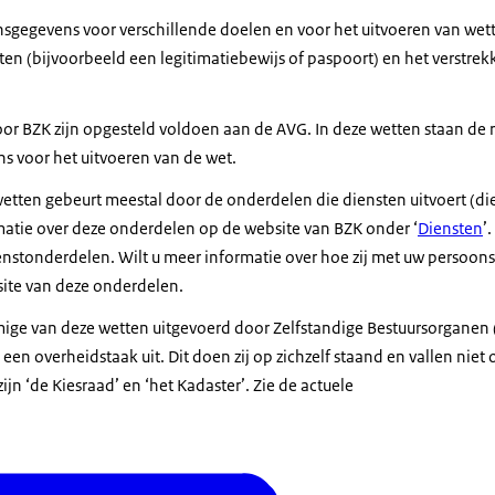
sgegevens voor verschillende doelen en voor het uitvoeren van wette
en (bijvoorbeeld een legitimatiebewijs of paspoort) en het verstrek
or BZK zijn opgesteld voldoen aan de AVG. In deze wetten staan de r
 voor het uitvoeren van de wet.
wetten gebeurt meestal door de onderdelen die diensten uitvoert (d
matie over deze onderdelen op de website van BZK onder ‘
Diensten
’
enstonderdelen. Wilt u meer informatie over hoe zij met uw perso
site van deze onderdelen.
e van deze wetten uitgevoerd door Zelfstandige Bestuursorganen (
en overheidstaak uit. Dit doen zij op zichzelf staand en vallen niet 
jn ‘de Kiesraad’ en ‘het Kadaster’. Zie de actuele