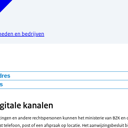
heden en bedrijven
dres
 Binnenlandse Zaken en Koninkrijksrelaties (BZK)
s
 BZK
Haag
gitale kanalen
aag
nummer
chtingen en andere rechtspersonen kunnen het ministerie van BZK en
t telefoon, post of een afspraak op locatie. Het aanwijzingsbesluit b