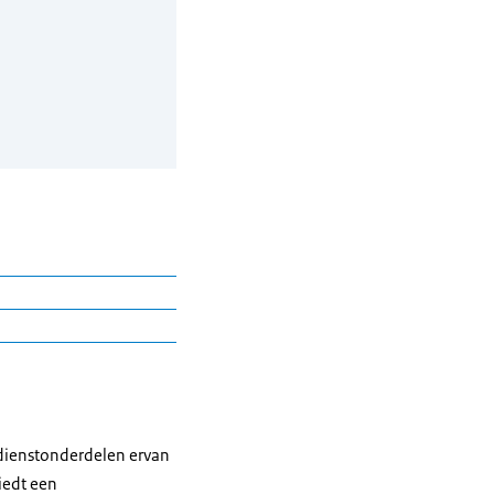
 dienstonderdelen ervan
iedt een