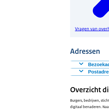
Vragen van over
Adressen
Bezoeka
Ministerie van
Postadre
Turfmarkt 147
Ministerie van
2511 DP Den 
Postbus 20011
Overzicht di
2500 EA Den H
Telefoon
Burgers, bedrijven, sti
digitaal benaderen. Naas