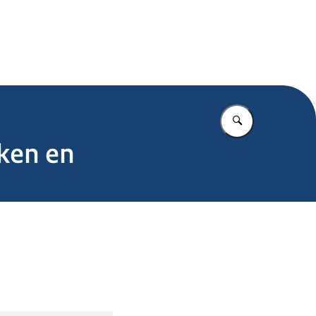
.nl
Vul in wat u z
aken en