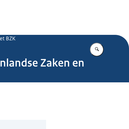
.nl
et BZK
Vul in wat u z
nenlandse Zaken en