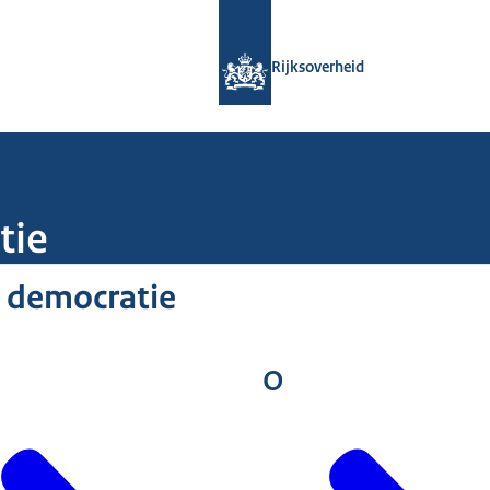
Naar de homepage van Rijksoverheid
Rijksoverheid
tie
 democratie
O