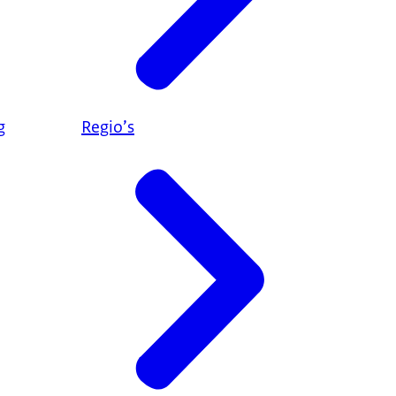
g
Regio’s