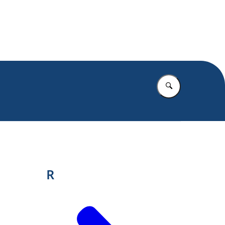
.nl
Vul in wat u z
R