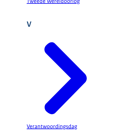
Tweede Wereldoorlog
V
Verantwoordingsdag