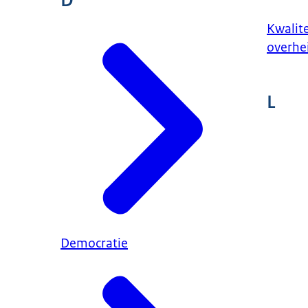
D
Kwalite
overhe
L
Democratie