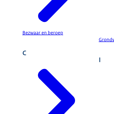
Bezwaar en beroep
Grondw
C
I