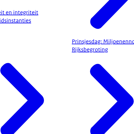
it en integriteit
idsinstanties
Prinsjesdag: Miljoenenn
Rijksbegroting