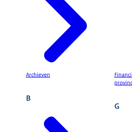
Archieven
Financ
provinc
B
G