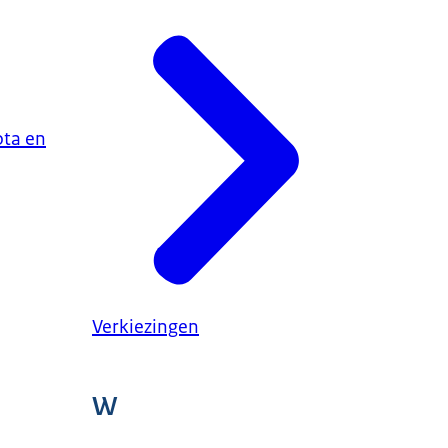
ota en
Verkiezingen
W