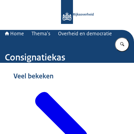
Naar de homepage van Rijksoverheid
Rijksoverheid
Home
Thema's
Overheid en democratie
Vu
Consignatiekas
Beeld: © Nationale Beeldbank / Anneke Hollink-Wieringa
Veel bekeken