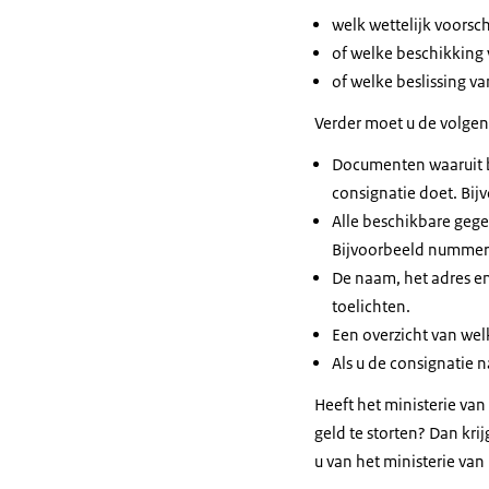
welk wettelijk voorschr
of welke beschikking 
of welke beslissing va
Verder moet u de volge
Documenten waaruit bli
consignatie doet. Bij
Alle beschikbare gege
Bijvoorbeeld nummers 
De naam, het adres en
toelichten.
Een overzicht van we
Als u de consignatie
Heeft het ministerie v
geld te storten? Dan krij
u van het ministerie van