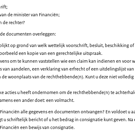
ift;
van de minister van Financiën;
n de rechter?
nde documenten overleggen:
jkt op grond van welk wettelijk voorschrift, besluit, beschikking of 
voorbeeld een kopie van een gerechtelijke uitspraak.
vens om te kunnen vaststellen wie een claim kan indienen en voor 
van aandelen, een verklaring van erfrecht of een uitdelingslijst van 
 de woonplaats van de rechthebbende(n). Kunt u deze niet volledig 
lke acties u heeft ondernomen om de rechthebbende(n) te achterhal
 namens een ander doet: een volmacht.
an Financiën alle gegevens en documenten ontvangen? En voldoet u
gt u schriftelijk bericht of u het bedrag in consignatie kunt geven. Na 
 Financiën een bewijs van consignatie.