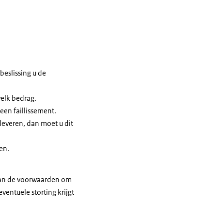
beslissing u de
welk bedrag.
een faillissement.
leveren, dan moet u dit
en.
 aan de voorwaarden om
eventuele storting krijgt