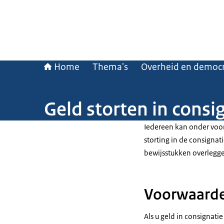
Home
Thema's
Overheid en democr
Geld storten in consi
Iedereen kan onder voor
storting in de consigna
bewijsstukken overlegg
Voorwaarden
Als u geld in consignati