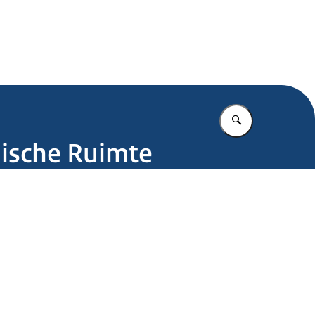
.nl
Vul in wat u z
mische Ruimte