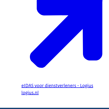
eIDAS voor dienstverleners - Logius
logius.nl