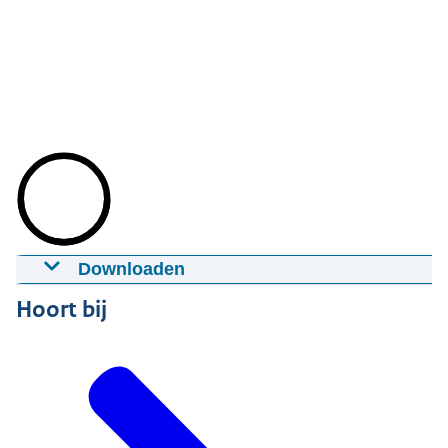
Downloaden
Online zaken regelen over de grens met
Hoort bij
eIDAS
05-01-2023
00:01:05
mp4
17,1 MB
Download
Ondertiteling