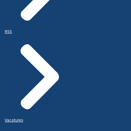
RSS
Vacatures