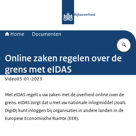
Naar de homepage van Rijksoverheid
Rijksoverheid
Home
Documenten
Vu
Online zaken regelen over de
grens met eIDAS
Video
05-01-2023
Met eIDAS regelt u uw zaken met de overheid online over de
grens. eIDAS zorgt dat u met uw nationale inlogmiddel (zoals
DigiD) kunt inloggen bij organisaties in andere landen in de
Europese Economische Ruimte (EER).