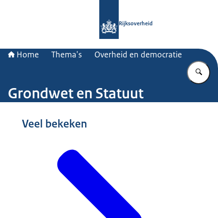
Naar de homepage van Rijksoverheid
Rijksoverheid
Home
Thema's
Overheid en democratie
Vu
Grondwet en Statuut
Veel bekeken