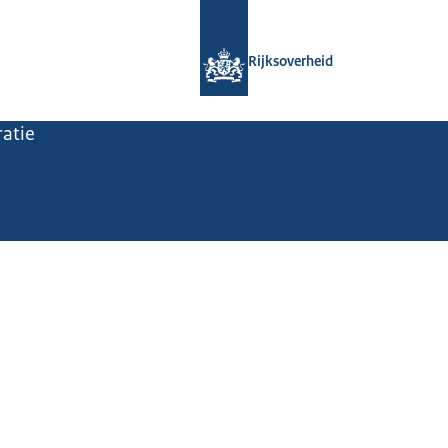
Naar de homepage van Rijksoverheid
Rijksoverheid
atie