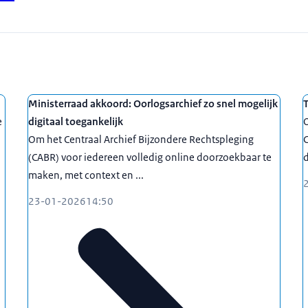
Ministerraad akkoord: Oorlogsarchief zo snel mogelijk
T
e
digitaal toegankelijk
O
Om het Centraal Archief Bijzondere Rechtspleging
C
(CABR) voor iedereen volledig online doorzoekbaar te
d
maken, met context en ...
23-01-2026
14:50