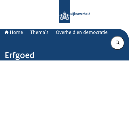
Naar de homepage van Rijksoverheid
Rijksoverheid
Home
Thema's
Overheid en democratie
Vu
Erfgoed
Beeld: © Rob Poelenjee