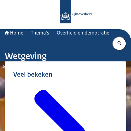
Naar de homepage van Rijksoverheid
Rijksoverheid
Home
Thema's
Overheid en democratie
Vu
Wetgeving
Beeld: Eric Maas
Veel bekeken