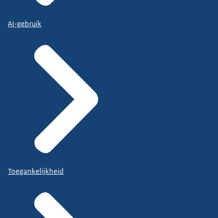
AI-gebruik
Toegankelijkheid