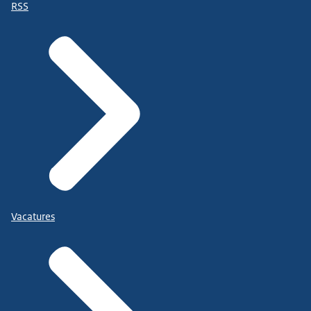
RSS
Vacatures