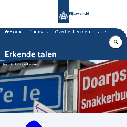
Naar de homepage van Rijksoverheid
Rijksoverheid
Home
Thema's
Overheid en democratie
Vu
Erkende talen
Beeld: © Hollandse Hoogte
Menu