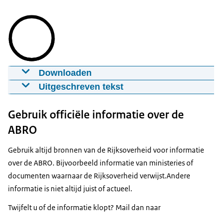
Downloaden
ABRO in het kort: wat u moet weten
Uitgeschreven tekst
02-12-2025
mp4
91 MB MB
Deze animatievideo van de Rijksoverheid geeft
Gebruik officiële informatie over de
uitleg over de Algemene Beveiligingseisen voor
Download
Rijksoverheidsopdrachten, de ABRO. De animatie
ABRO
visualiseert de tekst van de voice-over.
Ondertiteling
Gebruik altijd bronnen van de Rijksoverheid voor informatie
srt
2 kB KB
Beeldtitel:
over de ABRO. Bijvoorbeeld informatie van ministeries of
ABRO in het kort:
Download
documenten waarnaar de Rijksoverheid verwijst.Andere
wat u moet weten
informatie is niet altijd juist of actueel.
VOICE-OVER: "De overheid is één van de grootste
Audiobeschrijving
Twijfelt u of de informatie klopt? Mail dan naar
opdrachtgevers van Nederland. Bij
mp3