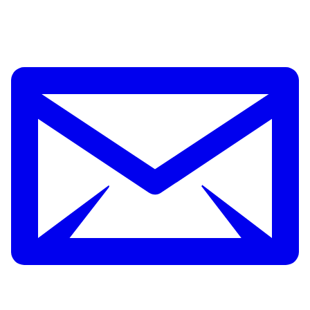
overheidsopdrachten die risico's met zich
Download
meebrengen voor de nationale veiligheid, is het
extra belangrijk dat de beveiliging van de
onderneming goed geregeld is. Door passende
beveiligingsmaatregelen te treffen, worden de
risico's van bijvoorbeeld cyberaanvallen en
spionage verkleind.
Daarom gelden er bij dit soort opdrachten
beveiligingseisen voor ondernemingen. Deze
eisen zijn opgenomen in de Algemene
Beveiligingseisen voor Rijksoverheidsopdrachten,
of kort de ABRO.
De ABRO gaat gelden voor alle inkoopopdrachten
met risico's voor de nationale veiligheid van de
Rijksoverheid en de politie.
Voordat een opdrachtgever een opdracht in de