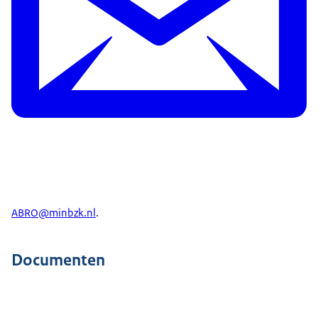
de ABRO-verklaring afgegeven en kan de opdracht
starten.
Dankzij de ABRO worden Nederlandse
ondernemingen én de samenleving weerbaarder.
En, ondernemingen werken bij alle opdrachten
van de Rijksoverheid en politie met dezelfde
beveiligingseisen.
Wil je meer weten over de ABRO? Kijk dan op de
website."
Het logo van de Rijksoverheid verschijnt in
ABRO@minbzk.nl
.
beeld. Beeldtekst: Meer weten? Kijk op
Rijksoverheid.nl/ABRO
Documenten