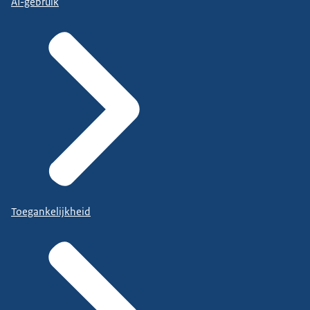
AI-gebruik
Toegankelijkheid