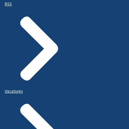
RSS
Vacatures