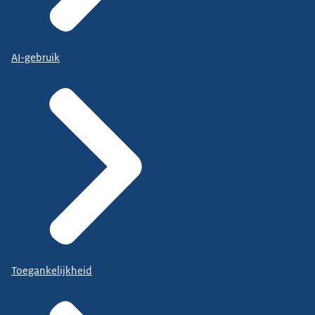
AI-gebruik
Toegankelijkheid