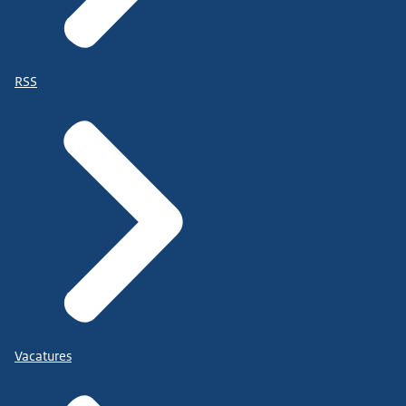
RSS
Vacatures