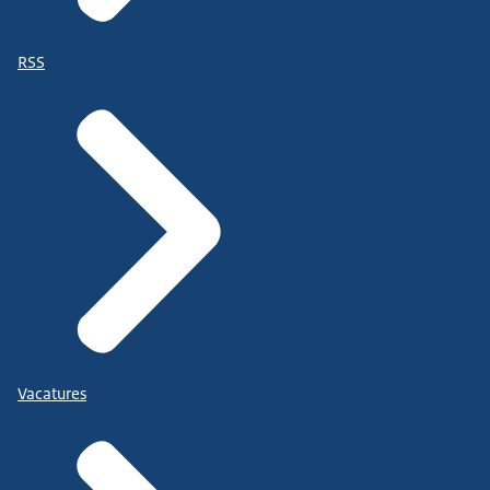
RSS
Vacatures