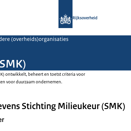
Naar de homepage van Rijksoverheid
Rijksoverheid
ere (overheids)organisaties
 (SMK)
K) ontwikkelt, beheert en toetst criteria voor
aten voor duurzaam ondernemen.
vens Stichting Milieukeur (SMK)
er