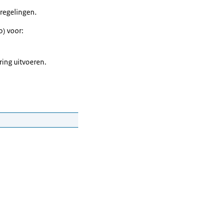
sregelingen.
o) voor:
ring uitvoeren.