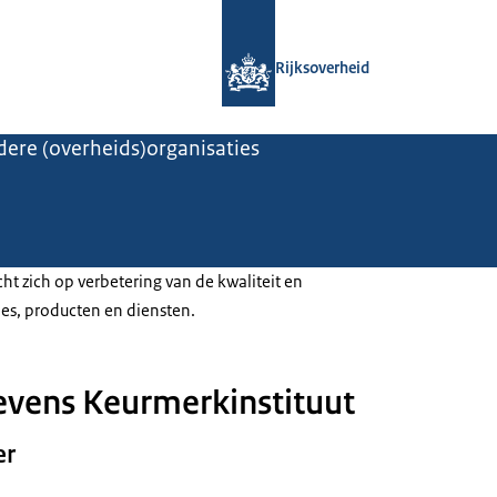
Naar de homepage van Rijksoverheid
Rijksoverheid
ere (overheids)organisaties
cht zich op verbetering van de kwaliteit en
ies, producten en diensten.
vens Keurmerkinstituut
er