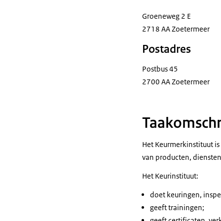
Groeneweg 2 E
2718 AA Zoetermeer
Postadres
Postbus 45
2700 AA Zoetermeer
Taakomschri
Het Keurmerkinstituut is
van producten, diensten
Het Keurinstituut:
doet keuringen, inspe
geeft trainingen;
geeft certificaten, ve