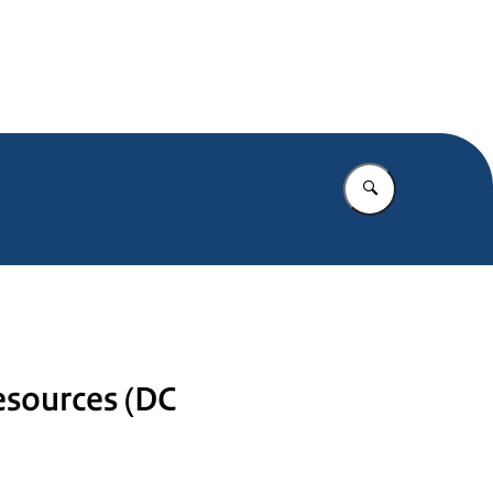
.nl
Vul in wat u z
sources (DC