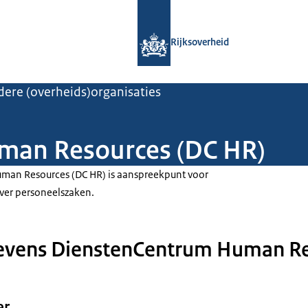
Naar de homepage van Rijksoverheid
Rijksoverheid
ere (overheids)organisaties
man Resources (DC HR)
man Resources (DC HR) is aanspreekpunt voor
er personeelszaken.
evens DienstenCentrum Human Re
er