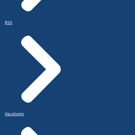
RSS
Vacatures