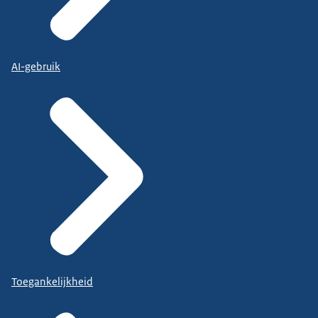
AI-gebruik
Toegankelijkheid