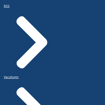
RSS
Vacatures