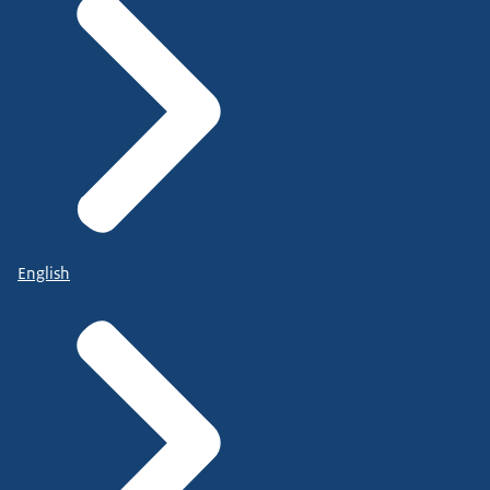
English