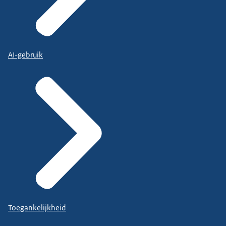
AI-gebruik
Toegankelijkheid