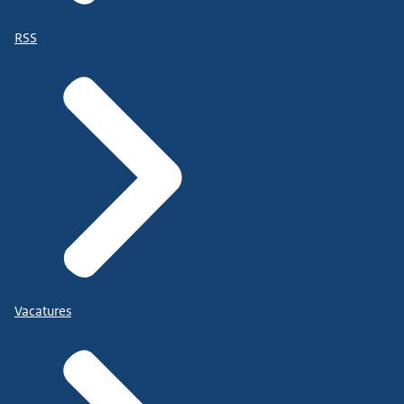
RSS
Vacatures