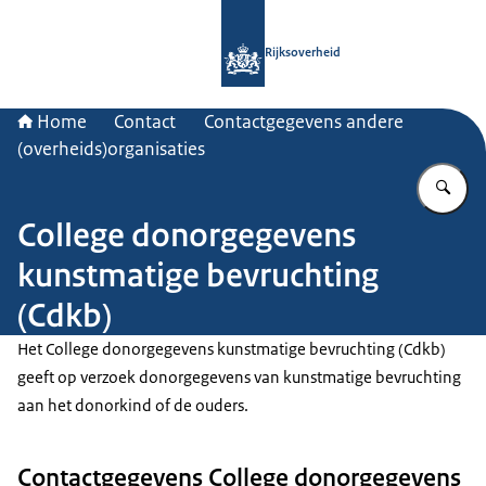
Naar de homepage van Rijksoverheid
Rijksoverheid
Home
Contact
Contactgegevens andere
(overheids)organisaties
Vu
College donorgegevens
kunstmatige bevruchting
(Cdkb)
Het College donorgegevens kunstmatige bevruchting (Cdkb)
geeft op verzoek donorgegevens van kunstmatige bevruchting
aan het donorkind of de ouders.
Contactgegevens College donorgegevens