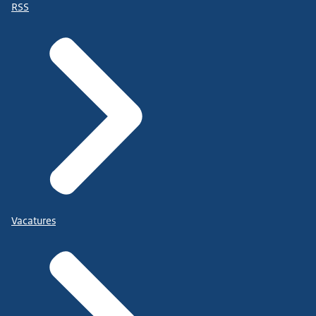
RSS
Vacatures