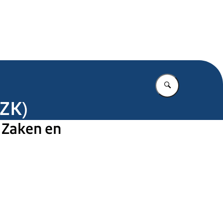
.nl
Vul in wat u z
EZK)
 Zaken en