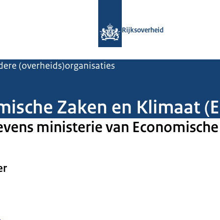
Naar de homepage van Rijksoverheid
Rijksoverheid
ere (overheids)organisaties
mische Zaken en Klimaat (
vens ministerie van Economische
er