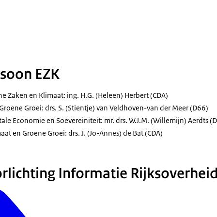
soon EZK
e Zaken en Klimaat: ing. H.G. (Heleen) Herbert (CDA)
Groene Groei: drs. S. (Stientje) van Veldhoven-van der Meer (D66)
itale Economie en Soevereiniteit: mr. drs. W.J.M. (Willemijn) Aerdts (
maat en Groene Groei: drs. J. (Jo-Annes) de Bat (CDA)
rlichting Informatie Rijksoverhei