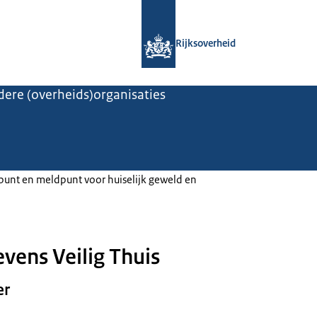
Naar de homepage van Rijksoverheid
Rijksoverheid
ere (overheids)organisaties
espunt en meldpunt voor huiselijk geweld en
vens Veilig Thuis
er