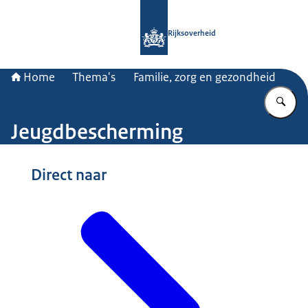
Naar de homepage van Rijksoverheid
Rijksoverheid
Home
Thema's
Familie, zorg en gezondheid
Vu
Jeugdbescherming
Beeld: © ANP
Direct naar